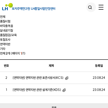
전체
품질시험
바닥충격음
실내공기질
품질점검/교육
토질조사
연약지반
기타
전체
2
개 (페이지
1
/1)
번호
제목
등록일
의
2
[연약지반]
연약지반 관련 표준시방서(KCS)
23.08.24
번호,
제목,
글쓴이,
1
[연약지반]
연약지반 관련 설계기준(KDS)
23.08.24
등록일,
조회수를
확인
목록