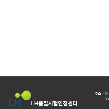
주소
(3
(3