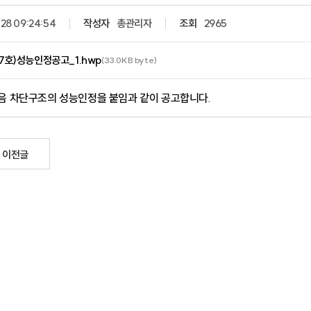
28 09:24:54
작성자
총관리자
조회
2965
07호)성능인정공고_1.hwp
(33.0KB byte)
음 차단구조의 성능인정을 붙임과 같이 공고합니다.
이전글