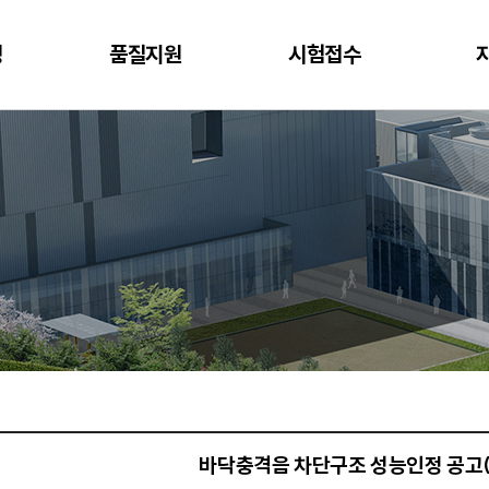
정
품질지원
시험접수
바닥충격음 차단구조 성능인정 공고(