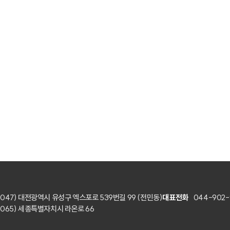
4047) 대전광역시 유성구 엑스포로 539번길 99 (전민동)
대표전화
044-902-
0065) 세종특별자치시 라온로 66