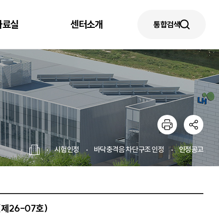
자료실
센터소개
통합검색
시험인정
바닥충격음 차단구조 인정
인정공고
제26-07호)