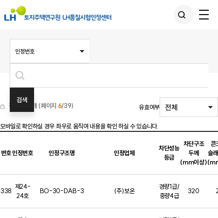
전체
388
개 (페이지
6
/39)
유효여부
모바일로 확인하실 경우
좌우로 움직여 내용을 확인 하실 수 있습니다.
차단구조
콘
차단성능
번호
인정번호
인정구조명
인정업체
두께
슬
등급
(mm이상)
(m
제24-
경량1급/
338
BO-30-DAB-3
(주)보온
320
24호
중량4급