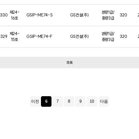
제24-
경량1급/
330
GSIP-ME74-S
GS건설(주)
320
16호
중량3급
제24-
경량1급/
329
GSIP-ME74-F
GS건설(주)
320
15호
중량3급
목록
이전
6
7
8
9
10
다음