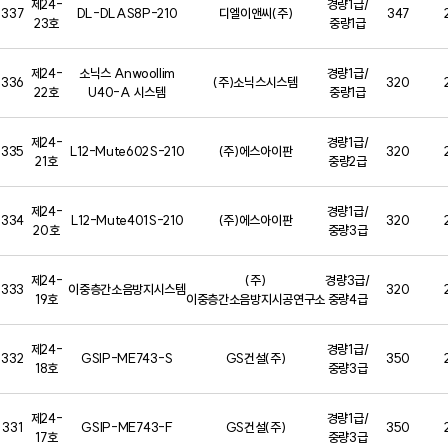
제24-
경량1급/
337
DL-DLAS8P-210
디엘이앤씨(주)
347
23호
중량1급
제24-
소닉스 Anwoollim
경량1급/
336
(주)소닉스시스템
320
22호
U40-A 시스템
중량1급
제24-
경량1급/
335
L12-Mute602S-210
(주)에스아이판
320
21호
중량2급
제24-
경량1급/
334
L12-Mute401S-210
(주)에스아이판
320
20호
중량3급
제24-
(주)
경량3급/
333
이중층간소음방지시스템
320
19호
이중층간소음방지시공연구소
중량4급
제24-
경량1급/
332
GSIP-ME743-S
GS건설(주)
350
18호
중량3급
제24-
경량1급/
331
GSIP-ME743-F
GS건설(주)
350
17호
중량3급